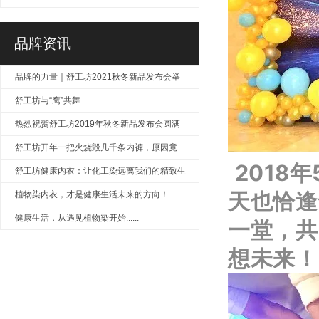
色！
品牌资讯
品牌的力量｜舒工坊2021秋冬新品发布会举
行
舒工坊与“鹰”共舞
热烈祝贺舒工坊2019年秋冬新品发布会圆满
成功
舒工坊开年一把火烧毁几千条内裤，原因竟
2018
是……
舒工坊健康内衣：让化工染远离我们的精致生
天也恰逢
活
植物染内衣，才是健康生活未来的方向！
健康生活，从遇见植物染开始......
一堂，共
想未来