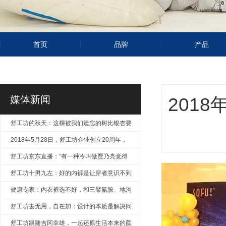
首页
品牌
产品
媒体新闻
201
舒工坊的秋天：这棵被我们遗忘的树比银杏要
美
2018年5月28日，舒工坊企业创立20周年，
风华正茂
舒工坊京东直播：“有一种冷叫做贾乃亮觉得
你冷”
舒工坊十男九左：好的内裤是让穿者意识不到
产品的存在
健康专家：内衣裤选不好，和三聚氰胺、地沟
油无异！
舒工坊去无用，自在加：设计的本质是解决问
题
舒工坊跟随吉冈幸雄，一起还原生活本来的颜