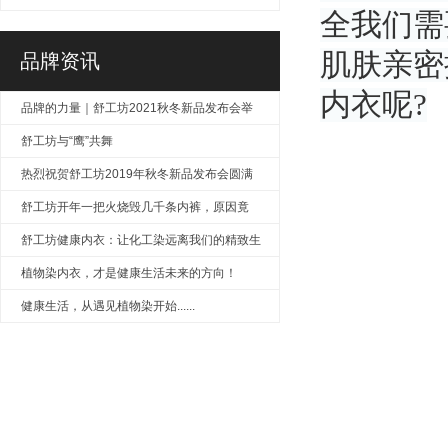
全我们需
色！
肌肤亲密
品牌资讯
内衣呢?
品牌的力量｜舒工坊2021秋冬新品发布会举
行
舒工坊与“鹰”共舞
热烈祝贺舒工坊2019年秋冬新品发布会圆满
成功
舒工坊开年一把火烧毁几千条内裤，原因竟
是……
舒工坊健康内衣：让化工染远离我们的精致生
活
植物染内衣，才是健康生活未来的方向！
健康生活，从遇见植物染开始......