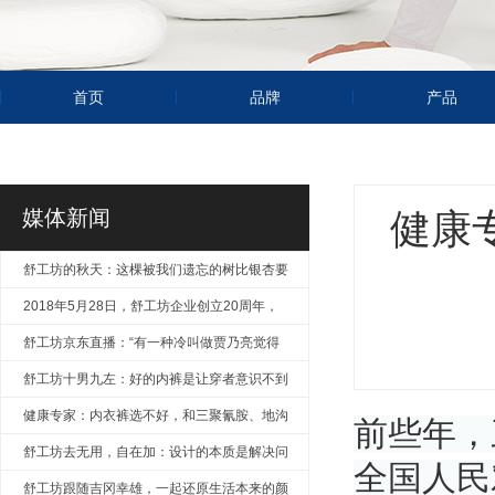
首页
品牌
产品
媒体新闻
健康
舒工坊的秋天：这棵被我们遗忘的树比银杏要
美
2018年5月28日，舒工坊企业创立20周年，
风华正茂
舒工坊京东直播：“有一种冷叫做贾乃亮觉得
你冷”
舒工坊十男九左：好的内裤是让穿者意识不到
产品的存在
健康专家：内衣裤选不好，和三聚氰胺、地沟
前些年，
油无异！
舒工坊去无用，自在加：设计的本质是解决问
全国人民
题
舒工坊跟随吉冈幸雄，一起还原生活本来的颜