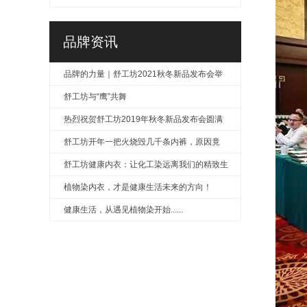
色！
品牌资讯
品牌的力量｜舒工坊2021秋冬新品发布会举
行
舒工坊与“鹰”共舞
热烈祝贺舒工坊2019年秋冬新品发布会圆满
成功
舒工坊开年一把火烧毁几千条内裤，原因竟
是……
舒工坊健康内衣：让化工染远离我们的精致生
活
植物染内衣，才是健康生活未来的方向！
健康生活，从遇见植物染开始......