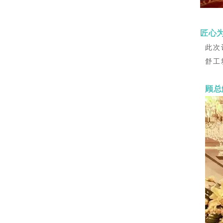
匠心为
此次
舒工
顾总