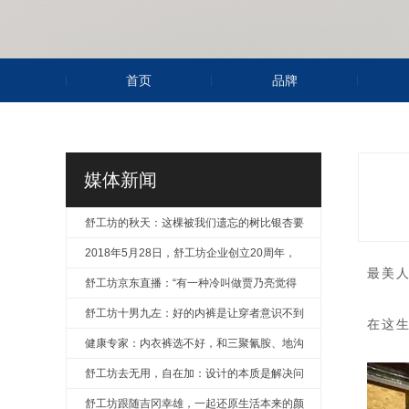
首页
品牌
媒体新闻
舒工坊的秋天：这棵被我们遗忘的树比银杏要
美
2018年5月28日，舒工坊企业创立20周年，
最美
风华正茂
舒工坊京东直播：“有一种冷叫做贾乃亮觉得
你冷”
舒工坊十男九左：好的内裤是让穿者意识不到
在这生
产品的存在
健康专家：内衣裤选不好，和三聚氰胺、地沟
油无异！
舒工坊去无用，自在加：设计的本质是解决问
题
舒工坊跟随吉冈幸雄，一起还原生活本来的颜