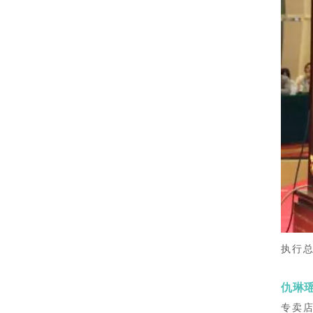
执行
仇琳
专卖