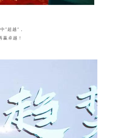
中”超越“，
再赢卓越！