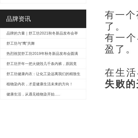
色！
有一个
品牌资讯
了。
品牌的力量｜舒工坊2021秋冬新品发布会举
有一个
行
舒工坊与“鹰”共舞
盈了。
热烈祝贺舒工坊2019年秋冬新品发布会圆满
成功
舒工坊开年一把火烧毁几千条内裤，原因竟
在生活
是……
舒工坊健康内衣：让化工染远离我们的精致生
失败的
活
植物染内衣，才是健康生活未来的方向！
健康生活，从遇见植物染开始......