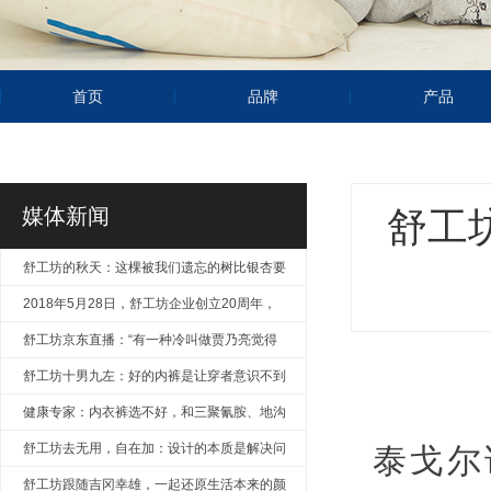
首页
品牌
产品
媒体新闻
舒工
舒工坊的秋天：这棵被我们遗忘的树比银杏要
美
2018年5月28日，舒工坊企业创立20周年，
风华正茂
舒工坊京东直播：“有一种冷叫做贾乃亮觉得
你冷”
舒工坊十男九左：好的内裤是让穿者意识不到
产品的存在
健康专家：内衣裤选不好，和三聚氰胺、地沟
油无异！
舒工坊去无用，自在加：设计的本质是解决问
泰戈尔
题
舒工坊跟随吉冈幸雄，一起还原生活本来的颜