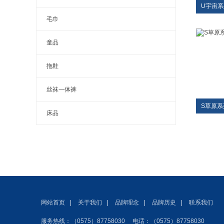
U宇宙
毛巾
童品
拖鞋
丝袜一体裤
S草原
床品
网站首页
|
关于我们
|
品牌理念
|
品牌历史
|
联系我们
服务热线：（0575）87758030 电话：（0575）87758030