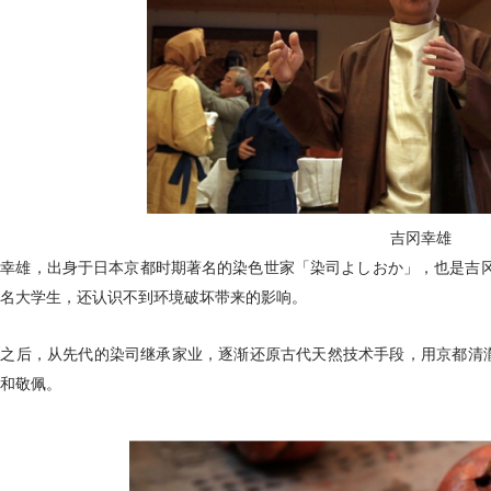
吉冈幸雄
幸雄，出身于日本京都时期著名的染色世家「染司よしおか」，也是吉冈
名大学生，还认识不到环境破坏带来的影响。
此之后，从先代的染司继承家业，逐渐还原古代天然技术手段，用京都清
和敬佩。