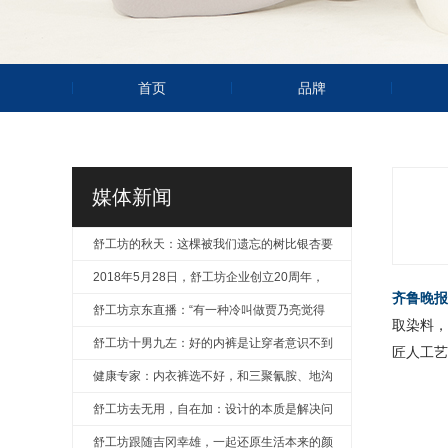
首页
品牌
媒体新闻
舒工坊的秋天：这棵被我们遗忘的树比银杏要
美
2018年5月28日，舒工坊企业创立20周年，
齐鲁晚报
风华正茂
舒工坊京东直播：“有一种冷叫做贾乃亮觉得
取染料，
你冷”
舒工坊十男九左：好的内裤是让穿者意识不到
匠人工艺与
产品的存在
健康专家：内衣裤选不好，和三聚氰胺、地沟
油无异！
舒工坊去无用，自在加：设计的本质是解决问
题
舒工坊跟随吉冈幸雄，一起还原生活本来的颜