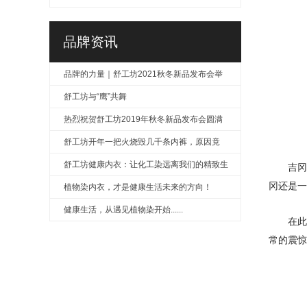
色！
品牌资讯
品牌的力量｜舒工坊2021秋冬新品发布会举
行
舒工坊与“鹰”共舞
热烈祝贺舒工坊2019年秋冬新品发布会圆满
成功
舒工坊开年一把火烧毁几千条内裤，原因竟
是……
舒工坊健康内衣：让化工染远离我们的精致生
吉冈
冈还是一
活
植物染内衣，才是健康生活未来的方向！
健康生活，从遇见植物染开始......
在
常的震惊