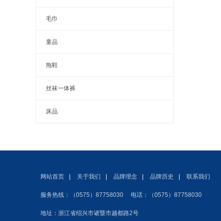
毛巾
童品
拖鞋
丝袜一体裤
床品
网站首页
|
关于我们
|
品牌理念
|
品牌历史
|
联系我们
服务热线：（0575）87758030 电话：（0575）87758030
地址：浙江省绍兴市诸暨市越都路2号