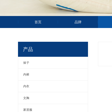
首页
品牌
产品
袜子
内裤
内衣
文胸
家居服